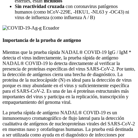
estériles, están
incluidos
Sin reactividad cruzada
con coronavirus patógenos
humanos (como hCoV-229E, -HKU1, -NL63 y -OC43) ni
virus de influenza (como influenza A / B)
Importancia de la prueba de antígeno
Mientras que la prueba rápida NADAL® COVID-19 IgG / IgM *
detecta el virus indirectamente, la prueba rápida de antígeno
NADAL® COVID-19 lo detecta directamente al verificar la
presencia de proteínas específicas del virus SARS-CoV-2. Por tanto,
la detección de antígenos cierra una brecha de diagnóstico. La
proteína de la nucleocápside (N) es ideal para la detección de virus
porque es muy abundante en el virus y suficientemente específica
para el SARS-CoV-2. Es una de las 4 proteínas estructurales más
importantes del virus y participa en la replicación, transcripción y
empaquetamiento del genoma viral.
La prueba rápida de antígeno NADAL® COVID-19 es un
inmunoensayo cromatográfico de flujo lateral para la detección
cualitativa de antígenos de nucleoproteínas virales del SARS-CoV-2
en muestras naso y orofaríngeas humanas. La prueba está destinada
a ser utilizada como ayuda en el diagnóstico de infecciones por