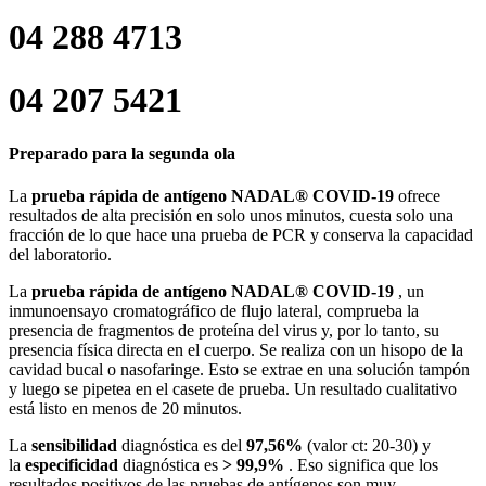
04 288 4713
04 207 5421
Preparado para la segunda ola
La
prueba rápida de antígeno NADAL® COVID-19
ofrece
resultados de alta precisión en solo unos minutos, cuesta solo una
fracción de lo que hace una prueba de PCR y conserva la capacidad
del laboratorio.
La
prueba rápida de antígeno NADAL® COVID-19
, un
inmunoensayo cromatográfico de flujo lateral, comprueba la
presencia de fragmentos de proteína del virus y, por lo tanto, su
presencia física directa en el cuerpo. Se realiza con un hisopo de la
cavidad bucal o nasofaringe.
Esto se extrae en una solución tampón
y luego se pipetea en el casete de prueba.
Un resultado cualitativo
está listo en menos de 20 minutos.
La
sensibilidad
diagnóstica
es del
97,56%
(valor ct: 20-30) y
la
especificidad
diagnóstica
es
> 99,9%
.
Eso significa que los
resultados positivos de las pruebas de antígenos son muy