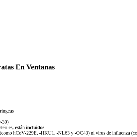
ratas En Ventanas
aríngeas
0-30)
stériles, están
incluidos
(como hCoV-229E, -HKU1, -NL63 y -OC43) ni virus de influenza (co