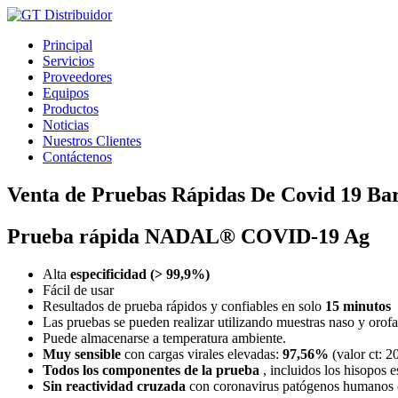
Ir
al
Principal
contenido
Servicios
Proveedores
Equipos
Productos
Noticias
Nuestros Clientes
Contáctenos
Venta de Pruebas Rápidas De Covid 19 Ba
Prueba rápida NADAL® COVID-19 Ag
Alta
especificidad (> 99,9%)
Fácil de usar
Resultados de prueba rápidos y confiables en solo
15 minutos
Las pruebas se pueden realizar utilizando muestras naso y orof
Puede almacenarse a temperatura ambiente.
Muy sensible
con cargas virales elevadas:
97,56%
(valor ct: 2
Todos los componentes de la prueba
, incluidos los hisopos e
Sin reactividad cruzada
con coronavirus patógenos humanos 