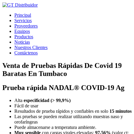
Ir
al
Principal
contenido
Servicios
Proveedores
Equipos
Productos
Noticias
Nuestros Clientes
Contáctenos
Venta de Pruebas Rápidas De Covid 19
Baratas En Tumbaco
Prueba rápida NADAL® COVID-19 Ag
Alta
especificidad (> 99,9%)
Fácil de usar
Resultados de prueba rápidos y confiables en solo
15 minutos
Las pruebas se pueden realizar utilizando muestras naso y
orofaríngeas
Puede almacenarse a temperatura ambiente.
Muy sensible
con cargas virales elevadas:
97,56%
(valor ct: