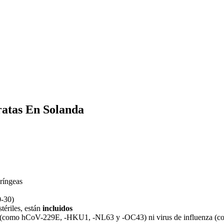
ratas En Solanda
aríngeas
0-30)
stériles, están
incluidos
(como hCoV-229E, -HKU1, -NL63 y -OC43) ni virus de influenza (co