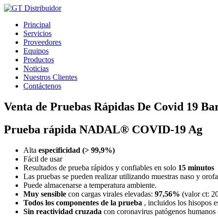
Ir
al
Principal
contenido
Servicios
Proveedores
Equipos
Productos
Noticias
Nuestros Clientes
Contáctenos
Venta de Pruebas Rápidas De Covid 19 Ba
Prueba rápida NADAL® COVID-19 Ag
Alta
especificidad (> 99,9%)
Fácil de usar
Resultados de prueba rápidos y confiables en solo
15 minutos
Las pruebas se pueden realizar utilizando muestras naso y orof
Puede almacenarse a temperatura ambiente.
Muy sensible
con cargas virales elevadas:
97,56%
(valor ct: 2
Todos los componentes de la prueba
, incluidos los hisopos e
Sin reactividad cruzada
con coronavirus patógenos humanos 