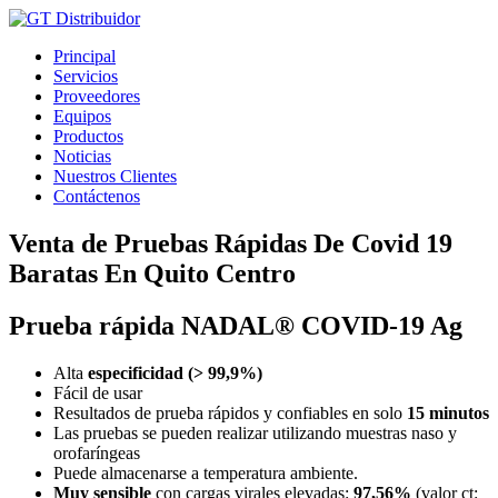
Ir
al
Principal
contenido
Servicios
Proveedores
Equipos
Productos
Noticias
Nuestros Clientes
Contáctenos
Venta de Pruebas Rápidas De Covid 19
Baratas En Quito Centro
Prueba rápida NADAL® COVID-19 Ag
Alta
especificidad (> 99,9%)
Fácil de usar
Resultados de prueba rápidos y confiables en solo
15 minutos
Las pruebas se pueden realizar utilizando muestras naso y
orofaríngeas
Puede almacenarse a temperatura ambiente.
Muy sensible
con cargas virales elevadas:
97,56%
(valor ct: