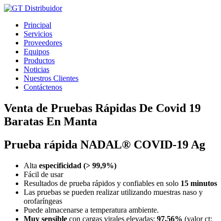
Ir
al
Principal
contenido
Servicios
Proveedores
Equipos
Productos
Noticias
Nuestros Clientes
Contáctenos
Venta de Pruebas Rápidas De Covid 19
Baratas En Manta
Prueba rápida NADAL® COVID-19 Ag
Alta
especificidad (> 99,9%)
Fácil de usar
Resultados de prueba rápidos y confiables en solo
15 minutos
Las pruebas se pueden realizar utilizando muestras naso y
orofaríngeas
Puede almacenarse a temperatura ambiente.
Muy sensible
con cargas virales elevadas:
97,56%
(valor ct: