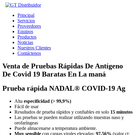
Ir
al
Principal
contenido
Servicios
Proveedores
Equipos
Productos
Noticias
Nuestros Clientes
Contáctenos
Venta de Pruebas Rápidas De Antígeno
De Covid 19 Baratas En La maná
Prueba rápida NADAL® COVID-19 Ag
Alta
especificidad (> 99,9%)
Fácil de usar
Resultados de prueba rápidos y confiables en solo
15 minutos
Las pruebas se pueden realizar utilizando muestras naso y
orofaríngeas
Puede almacenarse a temperatura ambiente.
Muy sensible
con cargas virales elevadas:
97,56%
(valor ct: