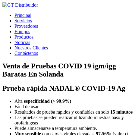
Ir
al
Principal
contenido
Servicios
Proveedores
Equipos
Productos
Noticias
Nuestros Clientes
Contáctenos
Venta de Pruebas COVID 19 igm/igg
Baratas En Solanda
Prueba rápida NADAL® COVID-19 Ag
Alta
especificidad (> 99,9%)
Fácil de usar
Resultados de prueba rápidos y confiables en solo
15 minutos
Las pruebas se pueden realizar utilizando muestras naso y
orofaríngeas
Puede almacenarse a temperatura ambiente.
Muy sensible
con cargas virales elevadas:
97,56%
(valor ct: