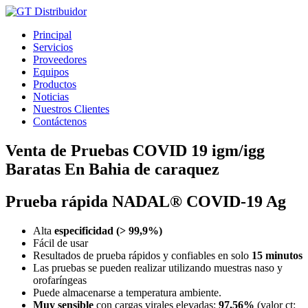
Ir
al
Principal
contenido
Servicios
Proveedores
Equipos
Productos
Noticias
Nuestros Clientes
Contáctenos
Venta de Pruebas COVID 19 igm/igg
Baratas En Bahia de caraquez
Prueba rápida NADAL® COVID-19 Ag
Alta
especificidad (> 99,9%)
Fácil de usar
Resultados de prueba rápidos y confiables en solo
15 minutos
Las pruebas se pueden realizar utilizando muestras naso y
orofaríngeas
Puede almacenarse a temperatura ambiente.
Muy sensible
con cargas virales elevadas:
97,56%
(valor ct: