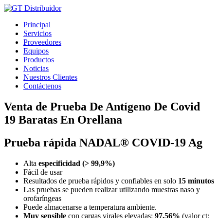
Ir
al
Principal
contenido
Servicios
Proveedores
Equipos
Productos
Noticias
Nuestros Clientes
Contáctenos
Venta de Prueba De Antígeno De Covid
19 Baratas En Orellana
Prueba rápida NADAL® COVID-19 Ag
Alta
especificidad (> 99,9%)
Fácil de usar
Resultados de prueba rápidos y confiables en solo
15 minutos
Las pruebas se pueden realizar utilizando muestras naso y
orofaríngeas
Puede almacenarse a temperatura ambiente.
Muy sensible
con cargas virales elevadas:
97,56%
(valor ct: