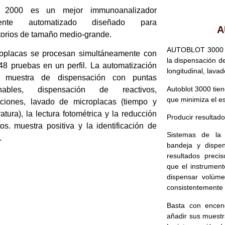
2000 es un mejor immunoanalizador
lmente automatizado diseñado para
A
torios de tamaño medio-grande.
AUTOBLOT 3000 e
oplacas se procesan simultáneamente con
la dispensación de
48 pruebas en un perfil. La automatización
longitudinal, lavad
 muestra de dispensación con puntas
Autoblot 3000 tie
hables, dispensación de reactivos,
que minimiza el es
ciones, lavado de microplacas (tiempo y
atura), la lectura fotométrica y la reducción
Producir resultado
os. muestra positiva y la identificación de
Sistemas de la 
.
bandeja y dispen
resultados preci
que el instrument
dispensar volúme
consistentemente f
Basta con encend
añadir sus muestra