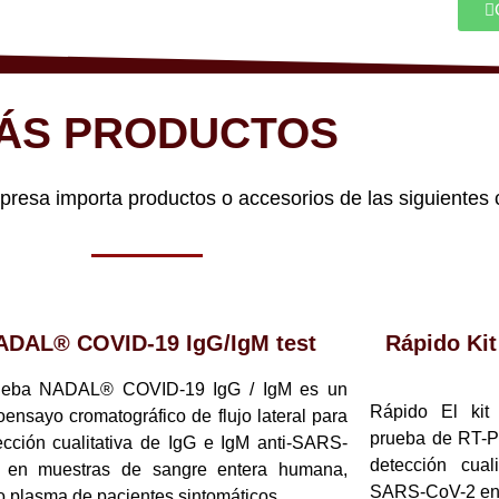
ÁS PRODUCTOS
sa importa productos o accesorios de las siguientes 
ADAL® COVID-19 IgG/IgM test
Rápido Ki
ueba NADAL® COVID-19 IgG / IgM es un
Rápido El ki
ensayo cromatográfico de flujo lateral para
prueba de RT-P
ección cualitativa de IgG e IgM anti-SARS-
detección cual
 en muestras de sangre entera humana,
SARS-CoV-2 en m
o plasma de pacientes sintomáticos.