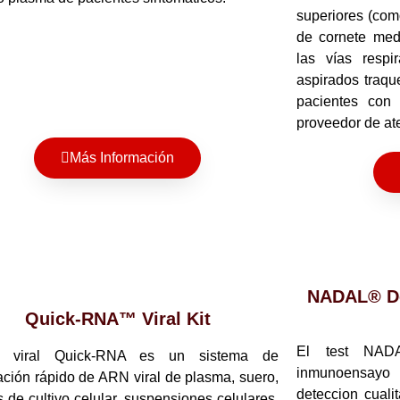
superiores (com
de cornete med
las vías respir
aspirados traqu
pacientes con
proveedor de at
Más Información
NADAL® De
Quick-RNA™ Viral Kit
El test NA
t viral Quick-RNA es un sistema de
inmunoensayo 
cación rápido de ARN viral de plasma, suero,
deteccion cuali
 de cultivo celular, suspensiones celulares,