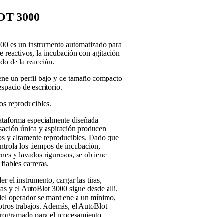
T 3000
es un instrumento automatizado para
e reactivos, la incubación con agitación
ado de la reacción.
ene un perfil bajo y de tamaño compacto
spacio de escritorio.
os reproducibles.
lataforma especialmente diseñada
sación única y aspiración producen
sos y altamente reproducibles. Dado que
ntrola los tiempos de incubación,
nes y lavados rigurosos, se obtiene
fiables carreras.
r el instrumento, cargar las tiras,
as y el AutoBlot 3000 sigue desde allí.
del operador se mantiene a un mínimo,
otros trabajos. Además, el AutoBlot
rogramado para el procesamiento