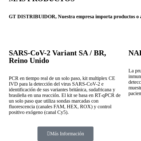
GT DISTRIBUIDOR, Nuestra empresa importa productos o acce
SARS-CoV-2 Variant SA / BR,
NAD
Reino Unido
La pr
inmuno
PCR en tiempo real de un solo paso, kit multiplex CE
detec
IVD para la detección del virus SARS-CoV-2 e
muestr
identificación de sus variantes británica, sudafricana y
pacien
brasileña en una reacción. El kit se basa en RT-qPCR de
un solo paso que utiliza sondas marcadas con
fluorescencia (canales FAM, HEX, ROX) y control
positivo exógeno (canal Cy5).
Más Información