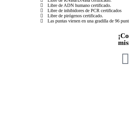
Libre de RNasa/DNasa certificado.
Libre de ADN humano certificado.
Libre de inhibidores de PCR certificados
Libre de pirógenos certificado.
Las puntas vienen en una gradilla de 96 punta
¡Co
mis