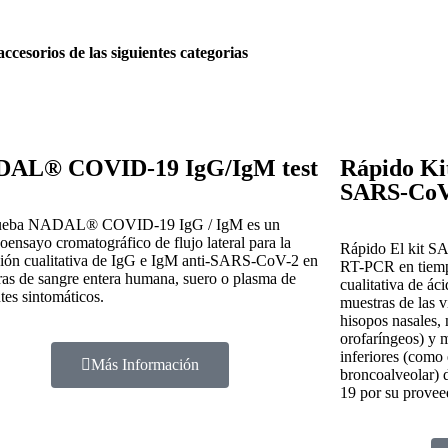
sorios de las siguientes categorias
AL® COVID-19 IgG/IgM test
Rápido Ki
SARS-CoV
ueba NADAL® COVID-19 IgG / IgM es un
ensayo cromatográfico de flujo lateral para la
Rápido El kit S
ción cualitativa de IgG e IgM anti-SARS-CoV-2 en
RT-PCR en tiempo
as de sangre entera humana, suero o plasma de
cualitativa de á
tes sintomáticos.
muestras de las v
hisopos nasales,
orofaríngeos) y m
inferiores (como 
Más Información
broncoalveolar)
19 por su provee