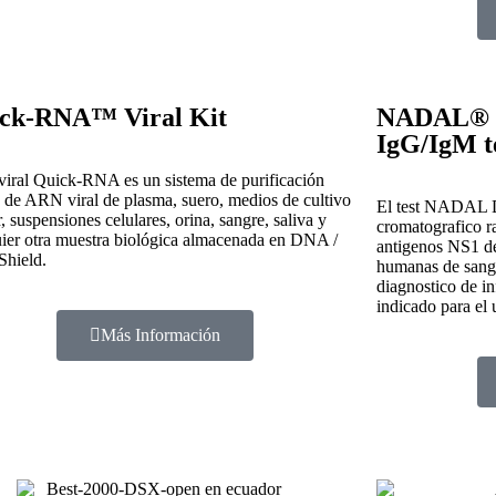
ck-RNA™ Viral Kit
NADAL® D
IgG/IgM t
 viral Quick-RNA es un sistema de purificación
 de ARN viral de plasma, suero, medios de cultivo
El test NADAL 
r, suspensiones celulares, orina, sangre, saliva y
cromatografico ra
ier otra muestra biológica almacenada en DNA /
antigenos NS1 de
hield.
humanas de sangre
diagnostico de in
indicado para el 
Más Información