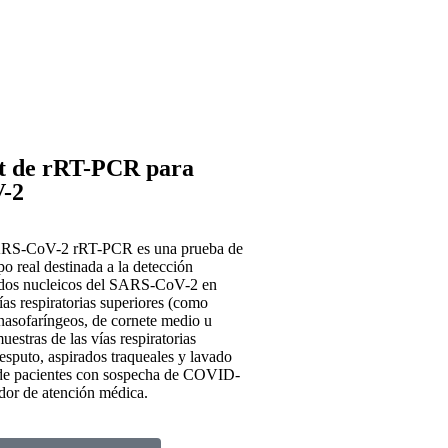
t de rRT-PCR para
-2
ARS-CoV-2 rRT-PCR es una prueba de
 real destinada a la detección
cidos nucleicos del SARS-CoV-2 en
ías respiratorias superiores (como
 nasofaríngeos, de cornete medio u
uestras de las vías respiratorias
esputo, aspirados traqueales y lavado
 de pacientes con sospecha de COVID-
dor de atención médica.