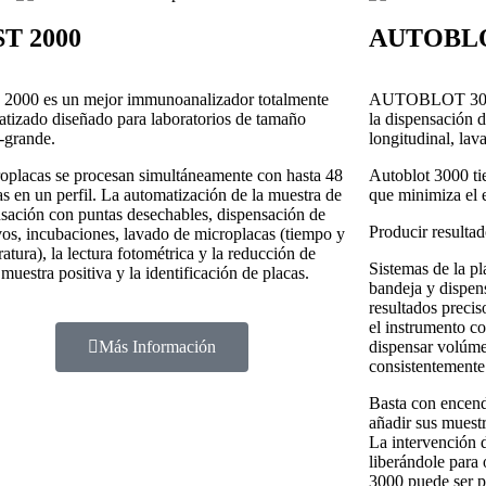
T 2000
AUTOBLO
2000 es un mejor immunoanalizador totalmente
AUTOBLOT 3000 
tizado diseñado para laboratorios de tamaño
la dispensación d
-grande.
longitudinal, lav
oplacas se procesan simultáneamente con hasta 48
Autoblot 3000 ti
s en un perfil. La automatización de la muestra de
que minimiza el e
sación con puntas desechables, dispensación de
Producir resultad
vos, incubaciones, lavado de microplacas (tiempo y
atura), la lectura fotométrica y la reducción de
Sistemas de la p
 muestra positiva y la identificación de placas.
bandeja y dispen
resultados preci
el instrumento co
Más Información
dispensar volúme
consistentemente 
Basta con encende
añadir sus muestr
La intervención 
liberándole para 
3000 puede ser p