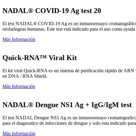
NADAL® COVID-19 Ag test 20
El test NADAL® COVID-19 Ag es un inmunoensayo cromatográfico de fl
orofaríngeas humanas. Este test está indicado para el uso como ayud
Más Información
Quick-RNA™ Viral Kit
El kit viral Quick-RNA es un sistema de purificación rápido de ARN vi
en DNA / RNA Shield.
Más Información
NADAL® Dengue NS1 Ag + IgG/IgM test
El test NADAL Dengue NS1 Ag es un inmunoensayo cromatografico rapid
para el diagnostico de infecciones de dengue y solo esta indicado para
Más Información