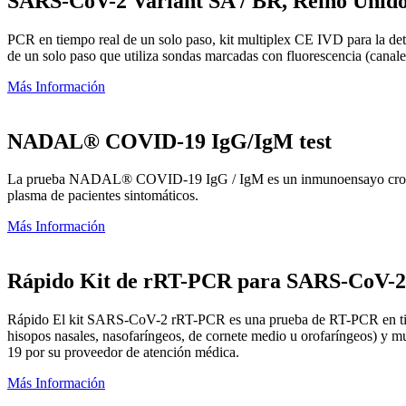
SARS-CoV-2 Variant SA / BR, Reino Unid
PCR en tiempo real de un solo paso, kit multiplex CE IVD para la det
de un solo paso que utiliza sondas marcadas con fluorescencia (can
Más Información
NADAL® COVID-19 IgG/IgM test
La prueba NADAL® COVID-19 IgG / IgM es un inmunoensayo cromatogr
plasma de pacientes sintomáticos.
Más Información
Rápido Kit de rRT-PCR para SARS-CoV-2
Rápido El kit SARS-CoV-2 rRT-PCR es una prueba de RT-PCR en tiempo
hisopos nasales, nasofaríngeos, de cornete medio u orofaríngeos) y mu
19 por su proveedor de atención médica.
Más Información