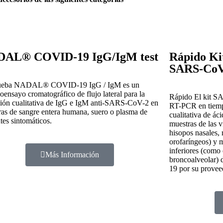
AL® COVID-19 IgG/IgM test
Rápido Ki
SARS-CoV
ueba NADAL® COVID-19 IgG / IgM es un
ensayo cromatográfico de flujo lateral para la
Rápido El kit S
ción cualitativa de IgG e IgM anti-SARS-CoV-2 en
RT-PCR en tiempo
as de sangre entera humana, suero o plasma de
cualitativa de á
tes sintomáticos.
muestras de las v
hisopos nasales,
orofaríngeos) y m
inferiores (como 
Más Información
broncoalveolar)
19 por su provee