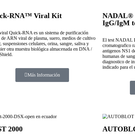
ck-RNA™ Viral Kit
NADAL® D
IgG/IgM t
 viral Quick-RNA es un sistema de purificación
 de ARN viral de plasma, suero, medios de cultivo
El test NADAL 
r, suspensiones celulares, orina, sangre, saliva y
cromatografico ra
ier otra muestra biológica almacenada en DNA /
antigenos NS1 de
hield.
humanas de sangre
diagnostico de in
indicado para el 
Más Información
T 2000
AUTOBLO