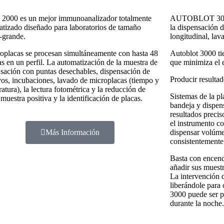
2000 es un mejor immunoanalizador totalmente
AUTOBLOT 3000 
tizado diseñado para laboratorios de tamaño
la dispensación d
-grande.
longitudinal, lav
oplacas se procesan simultáneamente con hasta 48
Autoblot 3000 ti
s en un perfil. La automatización de la muestra de
que minimiza el e
sación con puntas desechables, dispensación de
Producir resultad
vos, incubaciones, lavado de microplacas (tiempo y
atura), la lectura fotométrica y la reducción de
Sistemas de la p
 muestra positiva y la identificación de placas.
bandeja y dispen
resultados preci
el instrumento co
Más Información
dispensar volúme
consistentemente 
Basta con encende
añadir sus muestr
La intervención 
liberándole para 
3000 puede ser p
durante la noche.