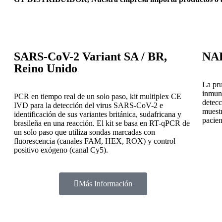
SARS-CoV-2 Variant SA / BR,
NAD
Reino Unido
La pr
inmuno
PCR en tiempo real de un solo paso, kit multiplex CE
detec
IVD para la detección del virus SARS-CoV-2 e
muestr
identificación de sus variantes británica, sudafricana y
pacien
brasileña en una reacción. El kit se basa en RT-qPCR de
un solo paso que utiliza sondas marcadas con
fluorescencia (canales FAM, HEX, ROX) y control
positivo exógeno (canal Cy5).
Más Información