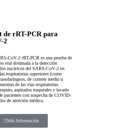
t de rRT-PCR para
-2
ARS-CoV-2 rRT-PCR es una prueba de
 real destinada a la detección
cidos nucleicos del SARS-CoV-2 en
ías respiratorias superiores (como
 nasofaríngeos, de cornete medio u
uestras de las vías respiratorias
esputo, aspirados traqueales y lavado
 de pacientes con sospecha de COVID-
dor de atención médica.
Más Información