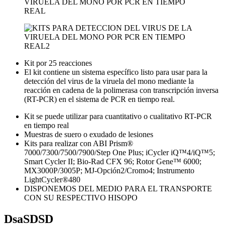
Kit por 25 reacciones
El kit contiene un sistema específico listo para usar para la
detección del virus de la viruela del mono mediante la
reacción en cadena de la polimerasa con transcripción inversa
(RT-PCR) en el sistema de PCR en tiempo real.
Kit se puede utilizar para cuantitativo o cualitativo RT-PCR
en tiempo real
Muestras de suero o exudado de lesiones
Kits para realizar con ABI Prism®
7000/7300/7500/7900/Step One Plus; iCycler iQ™4/iQ™5;
Smart Cycler II; Bio-Rad CFX 96; Rotor Gene™ 6000;
MX3000P/3005P; MJ-Opción2/Cromo4; Instrumento
LightCycler®480
DISPONEMOS DEL MEDIO PARA EL TRANSPORTE
CON SU RESPECTIVO HISOPO
DsaSDSD