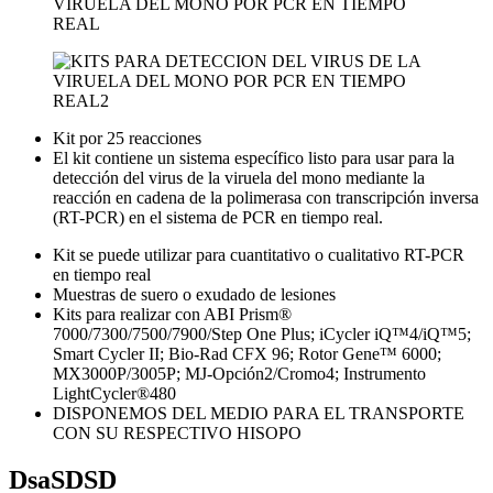
Kit por 25 reacciones
El kit contiene un sistema específico listo para usar para la
detección del virus de la viruela del mono mediante la
reacción en cadena de la polimerasa con transcripción inversa
(RT-PCR) en el sistema de PCR en tiempo real.
Kit se puede utilizar para cuantitativo o cualitativo RT-PCR
en tiempo real
Muestras de suero o exudado de lesiones
Kits para realizar con ABI Prism®
7000/7300/7500/7900/Step One Plus; iCycler iQ™4/iQ™5;
Smart Cycler II; Bio-Rad CFX 96; Rotor Gene™ 6000;
MX3000P/3005P; MJ-Opción2/Cromo4; Instrumento
LightCycler®480
DISPONEMOS DEL MEDIO PARA EL TRANSPORTE
CON SU RESPECTIVO HISOPO
DsaSDSD