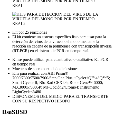
Kit por 25 reacciones
El kit contiene un sistema específico listo para usar para la
detección del virus de la viruela del mono mediante la
reacción en cadena de la polimerasa con transcripción inversa
(RT-PCR) en el sistema de PCR en tiempo real.
Kit se puede utilizar para cuantitativo o cualitativo RT-PCR
en tiempo real
Muestras de suero o exudado de lesiones
Kits para realizar con ABI Prism®
7000/7300/7500/7900/Step One Plus; iCycler iQ™4/iQ™5;
Smart Cycler II; Bio-Rad CFX 96; Rotor Gene™ 6000;
MX3000P/3005P; MJ-Opción2/Cromo4; Instrumento
LightCycler®480
DISPONEMOS DEL MEDIO PARA EL TRANSPORTE
CON SU RESPECTIVO HISOPO
DsaSDSD