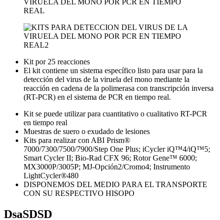
Kit por 25 reacciones
El kit contiene un sistema específico listo para usar para la
detección del virus de la viruela del mono mediante la
reacción en cadena de la polimerasa con transcripción inversa
(RT-PCR) en el sistema de PCR en tiempo real.
Kit se puede utilizar para cuantitativo o cualitativo RT-PCR
en tiempo real
Muestras de suero o exudado de lesiones
Kits para realizar con ABI Prism®
7000/7300/7500/7900/Step One Plus; iCycler iQ™4/iQ™5;
Smart Cycler II; Bio-Rad CFX 96; Rotor Gene™ 6000;
MX3000P/3005P; MJ-Opción2/Cromo4; Instrumento
LightCycler®480
DISPONEMOS DEL MEDIO PARA EL TRANSPORTE
CON SU RESPECTIVO HISOPO
DsaSDSD