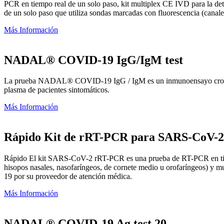
PCR en tiempo real de un solo paso, kit multiplex CE IVD para la det
de un solo paso que utiliza sondas marcadas con fluorescencia (can
Más Información
NADAL® COVID-19 IgG/IgM test
La prueba NADAL® COVID-19 IgG / IgM es un inmunoensayo cromatogr
plasma de pacientes sintomáticos.
Más Información
Rápido Kit de rRT-PCR para SARS-CoV-2
Rápido El kit SARS-CoV-2 rRT-PCR es una prueba de RT-PCR en tiempo
hisopos nasales, nasofaríngeos, de cornete medio u orofaríngeos) y mu
19 por su proveedor de atención médica.
Más Información
NADAL® COVID-19 Ag test 20