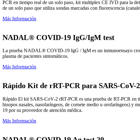
PCR en tiempo real de un solo paso, kit multiplex CE IVD para la det
de un solo paso que utiliza sondas marcadas con fluorescencia (can
Más Información
NADAL® COVID-19 IgG/IgM test
La prueba NADAL® COVID-19 IgG / IgM es un inmunoensayo cromatogr
plasma de pacientes sintomáticos.
Más Información
Rápido Kit de rRT-PCR para SARS-CoV-2
Rápido El kit SARS-CoV-2 rRT-PCR es una prueba de RT-PCR en tiempo
hisopos nasales, nasofaríngeos, de cornete medio u orofaríngeos) y mu
19 por su proveedor de atención médica.
Más Información
NADAL® COVID-19 Ag test 20