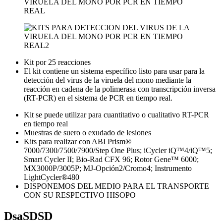
Kit por 25 reacciones
El kit contiene un sistema específico listo para usar para la
detección del virus de la viruela del mono mediante la
reacción en cadena de la polimerasa con transcripción inversa
(RT-PCR) en el sistema de PCR en tiempo real.
Kit se puede utilizar para cuantitativo o cualitativo RT-PCR
en tiempo real
Muestras de suero o exudado de lesiones
Kits para realizar con ABI Prism®
7000/7300/7500/7900/Step One Plus; iCycler iQ™4/iQ™5;
Smart Cycler II; Bio-Rad CFX 96; Rotor Gene™ 6000;
MX3000P/3005P; MJ-Opción2/Cromo4; Instrumento
LightCycler®480
DISPONEMOS DEL MEDIO PARA EL TRANSPORTE
CON SU RESPECTIVO HISOPO
DsaSDSD