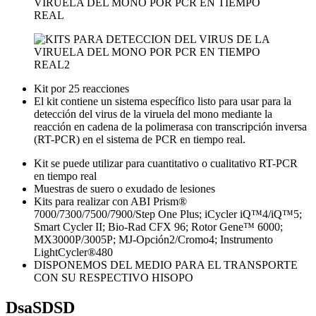
Kit por 25 reacciones
El kit contiene un sistema específico listo para usar para la
detección del virus de la viruela del mono mediante la
reacción en cadena de la polimerasa con transcripción inversa
(RT-PCR) en el sistema de PCR en tiempo real.
Kit se puede utilizar para cuantitativo o cualitativo RT-PCR
en tiempo real
Muestras de suero o exudado de lesiones
Kits para realizar con ABI Prism®
7000/7300/7500/7900/Step One Plus; iCycler iQ™4/iQ™5;
Smart Cycler II; Bio-Rad CFX 96; Rotor Gene™ 6000;
MX3000P/3005P; MJ-Opción2/Cromo4; Instrumento
LightCycler®480
DISPONEMOS DEL MEDIO PARA EL TRANSPORTE
CON SU RESPECTIVO HISOPO
DsaSDSD