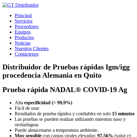
Ir
al
Principal
contenido
Servicios
Proveedores
Equipos
Productos
Noticias
Nuestros Clientes
Contáctenos
Distribuidor de Pruebas rápidas Igm/igg
procedencia Alemania en Quito
Prueba rápida NADAL® COVID-19 Ag
Alta
especificidad (> 99,9%)
Fácil de usar
Resultados de prueba rápidos y confiables en solo
15 minutos
Las pruebas se pueden realizar utilizando muestras naso y
orofaríngeas
Puede almacenarse a temperatura ambiente.
Muy sensible
con cargas virales elevadas:
97,56%
(valor ct: