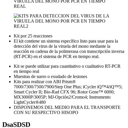
Kit por 25 reacciones
El kit contiene un sistema específico listo para usar para la
detección del virus de la viruela del mono mediante la
reacción en cadena de la polimerasa con transcripción inversa
(RT-PCR) en el sistema de PCR en tiempo real.
Kit se puede utilizar para cuantitativo o cualitativo RT-PCR
en tiempo real
Muestras de suero o exudado de lesiones
Kits para realizar con ABI Prism®
7000/7300/7500/7900/Step One Plus; iCycler iQ™4/iQ™5;
Smart Cycler II; Bio-Rad CFX 96; Rotor Gene™ 6000;
MX3000P/3005P; MJ-Opción2/Cromo4; Instrumento
LightCycler®480
DISPONEMOS DEL MEDIO PARA EL TRANSPORTE
CON SU RESPECTIVO HISOPO
DsaSDSD