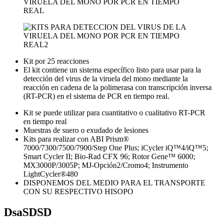
Kit por 25 reacciones
El kit contiene un sistema específico listo para usar para la
detección del virus de la viruela del mono mediante la
reacción en cadena de la polimerasa con transcripción inversa
(RT-PCR) en el sistema de PCR en tiempo real.
Kit se puede utilizar para cuantitativo o cualitativo RT-PCR
en tiempo real
Muestras de suero o exudado de lesiones
Kits para realizar con ABI Prism®
7000/7300/7500/7900/Step One Plus; iCycler iQ™4/iQ™5;
Smart Cycler II; Bio-Rad CFX 96; Rotor Gene™ 6000;
MX3000P/3005P; MJ-Opción2/Cromo4; Instrumento
LightCycler®480
DISPONEMOS DEL MEDIO PARA EL TRANSPORTE
CON SU RESPECTIVO HISOPO
DsaSDSD