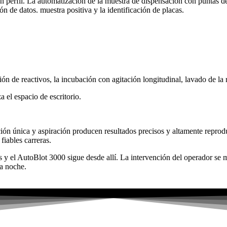
 perfil. La automatización de la muestra de dispensación con puntas de
ón de datos. muestra positiva y la identificación de placas.
e reactivos, la incubación con agitación longitudinal, lavado de la 
 el espacio de escritorio.
ión única y aspiración producen resultados precisos y altamente reprod
fiables carreras.
as y el AutoBlot 3000 sigue desde allí. La intervención del operador se
a noche.