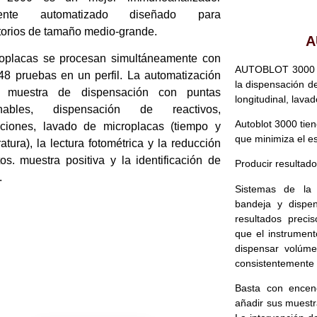
lmente automatizado diseñado para
torios de tamaño medio-grande.
A
oplacas se procesan simultáneamente con
AUTOBLOT 3000 e
48 pruebas en un perfil. La automatización
la dispensación de
 muestra de dispensación con puntas
longitudinal, lavad
hables, dispensación de reactivos,
Autoblot 3000 tie
ciones, lavado de microplacas (tiempo y
que minimiza el es
atura), la lectura fotométrica y la reducción
os. muestra positiva y la identificación de
Producir resultado
.
Sistemas de la 
bandeja y dispen
resultados preci
que el instrument
dispensar volúme
consistentemente f
Basta con encend
añadir sus muestra