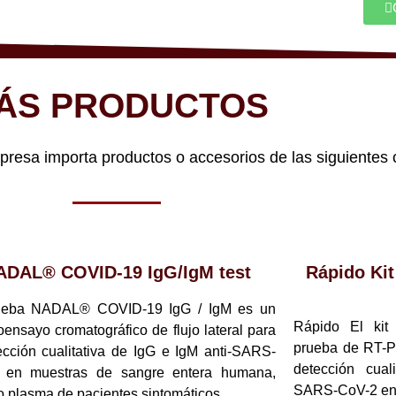
ÁS PRODUCTOS
sa importa productos o accesorios de las siguientes 
ADAL® COVID-19 IgG/IgM test
Rápido Ki
ueba NADAL® COVID-19 IgG / IgM es un
Rápido El ki
ensayo cromatográfico de flujo lateral para
prueba de RT-P
ección cualitativa de IgG e IgM anti-SARS-
detección cual
 en muestras de sangre entera humana,
SARS-CoV-2 en m
o plasma de pacientes sintomáticos.