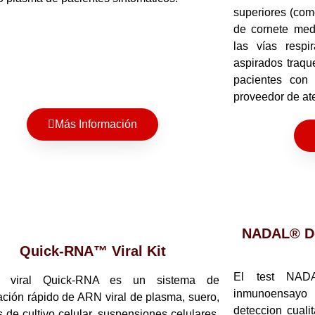
superiores (com
de cornete med
las vías respir
aspirados traqu
pacientes con
proveedor de at
Más Información
NADAL® De
Quick-RNA™ Viral Kit
El test NA
t viral Quick-RNA es un sistema de
inmunoensayo 
cación rápido de ARN viral de plasma, suero,
deteccion cuali
 de cultivo celular, suspensiones celulares,