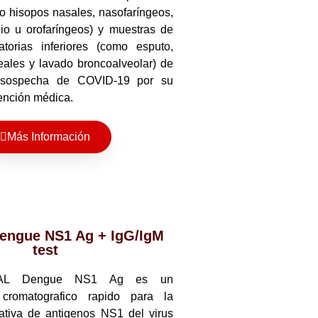
o hisopos nasales, nasofaríngeos,
io u orofaríngeos) y muestras de
atorias inferiores (como esputo,
eales y lavado broncoalveolar) de
 sospecha de COVID-19 por su
ención médica.
Más Información
ngue NS1 Ag + IgG/IgM
test
DAL Dengue NS1 Ag es un
cromatografico rapido para la
tativa de antigenos NS1 del virus