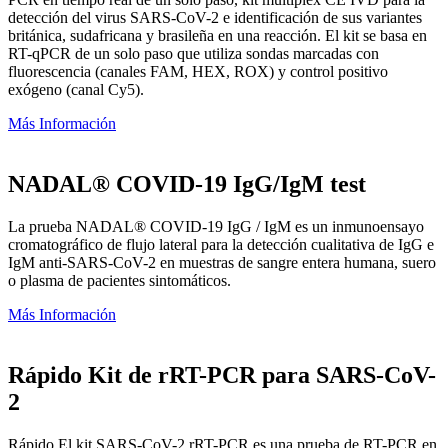
detección del virus SARS-CoV-2 e identificación de sus variantes
británica, sudafricana y brasileña en una reacción. El kit se basa en
RT-qPCR de un solo paso que utiliza sondas marcadas con
fluorescencia (canales FAM, HEX, ROX) y control positivo
exógeno (canal Cy5).
Más Información
NADAL® COVID-19 IgG/IgM test
La prueba NADAL® COVID-19 IgG / IgM es un inmunoensayo
cromatográfico de flujo lateral para la detección cualitativa de IgG e
IgM anti-SARS-CoV-2 en muestras de sangre entera humana, suero
o plasma de pacientes sintomáticos.
Más Información
Rápido Kit de rRT-PCR para SARS-CoV-
2
Rápido El kit SARS-CoV-2 rRT-PCR es una prueba de RT-PCR en