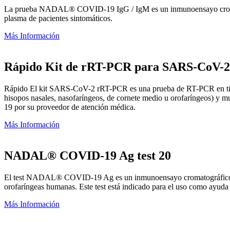
La prueba NADAL® COVID-19 IgG / IgM es un inmunoensayo cromatogr
plasma de pacientes sintomáticos.
Más Información
Rápido Kit de rRT-PCR para SARS-CoV-2
Rápido El kit SARS-CoV-2 rRT-PCR es una prueba de RT-PCR en tiempo
hisopos nasales, nasofaríngeos, de cornete medio u orofaríngeos) y mu
19 por su proveedor de atención médica.
Más Información
NADAL® COVID-19 Ag test 20
El test NADAL® COVID-19 Ag es un inmunoensayo cromatográfico de fl
orofaríngeas humanas. Este test está indicado para el uso como ayud
Más Información