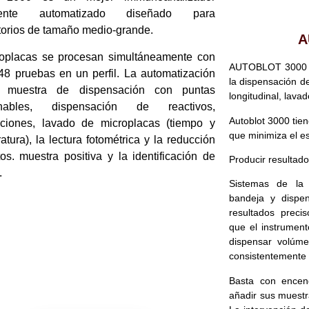
lmente automatizado diseñado para
torios de tamaño medio-grande.
A
oplacas se procesan simultáneamente con
AUTOBLOT 3000 e
48 pruebas en un perfil. La automatización
la dispensación de
 muestra de dispensación con puntas
longitudinal, lavad
hables, dispensación de reactivos,
Autoblot 3000 tie
ciones, lavado de microplacas (tiempo y
que minimiza el es
atura), la lectura fotométrica y la reducción
os. muestra positiva y la identificación de
Producir resultado
.
Sistemas de la 
bandeja y dispen
resultados preci
que el instrument
dispensar volúme
consistentemente f
Basta con encend
añadir sus muestra