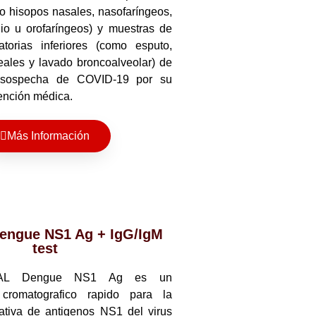
o hisopos nasales, nasofaríngeos,
io u orofaríngeos) y muestras de
atorias inferiores (como esputo,
eales y lavado broncoalveolar) de
 sospecha de COVID-19 por su
ención médica.
Más Información
ngue NS1 Ag + IgG/IgM
test
DAL Dengue NS1 Ag es un
cromatografico rapido para la
tativa de antigenos NS1 del virus