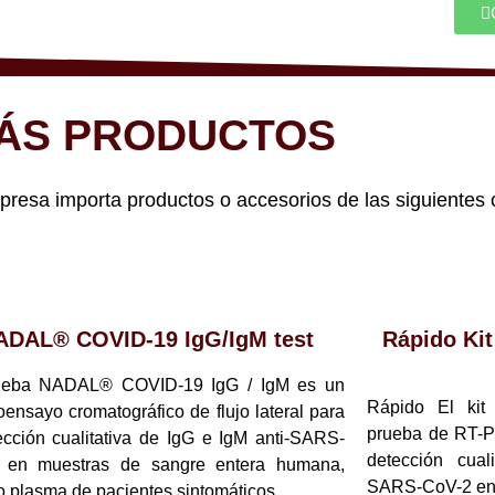
ÁS PRODUCTOS
sa importa productos o accesorios de las siguientes 
ADAL® COVID-19 IgG/IgM test
Rápido Ki
ueba NADAL® COVID-19 IgG / IgM es un
Rápido El ki
ensayo cromatográfico de flujo lateral para
prueba de RT-P
ección cualitativa de IgG e IgM anti-SARS-
detección cual
 en muestras de sangre entera humana,
SARS-CoV-2 en m
o plasma de pacientes sintomáticos.