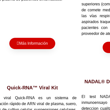
superiores (com
de cornete med
las vías respir
aspirados traqu
pacientes con
proveedor de at
Más Información
NADAL® De
Quick-RNA™ Viral Kit
El test NA
t viral Quick-RNA es un sistema de
inmunoensayo 
cación rápido de ARN viral de plasma, suero,
deteccion cuali
 de cultivo celular, suspensiones celulares,