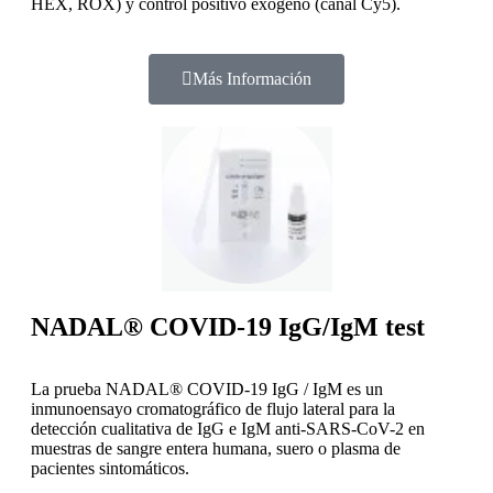
HEX, ROX) y control positivo exógeno (canal Cy5).
Más Información
NADAL® COVID-19 IgG/IgM test
La prueba NADAL® COVID-19 IgG / IgM es un
inmunoensayo cromatográfico de flujo lateral para la
detección cualitativa de IgG e IgM anti-SARS-CoV-2 en
muestras de sangre entera humana, suero o plasma de
pacientes sintomáticos.