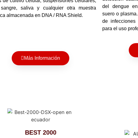
 de cultivo celular, suspensiones celulares,
del dengue en
 sangre, saliva y cualquier otra muestra
suero o plasma. 
ica almacenada en DNA / RNA Shield.
de infecciones
para el uso prof
Más Información
BEST 2000