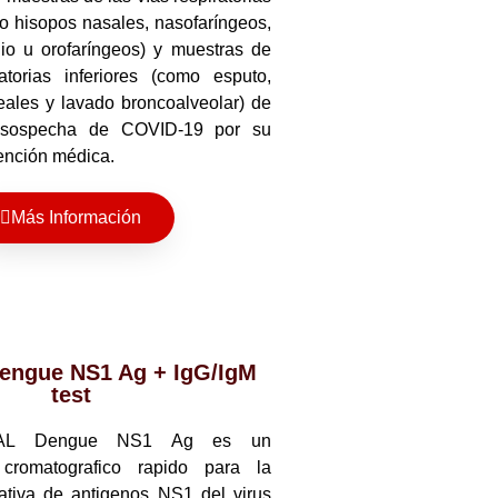
o hisopos nasales, nasofaríngeos,
io u orofaríngeos) y muestras de
atorias inferiores (como esputo,
eales y lavado broncoalveolar) de
 sospecha de COVID-19 por su
ención médica.
Más Información
ngue NS1 Ag + IgG/IgM
test
DAL Dengue NS1 Ag es un
cromatografico rapido para la
tativa de antigenos NS1 del virus