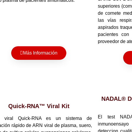
o plasma de pacientes sintomáticos.
superiores (com
de cornete med
las vías respir
aspirados traqu
pacientes con
proveedor de at
Más Información
NADAL® De
Quick-RNA™ Viral Kit
El test NA
t viral Quick-RNA es un sistema de
inmunoensayo 
cación rápido de ARN viral de plasma, suero,
deteccion cuali