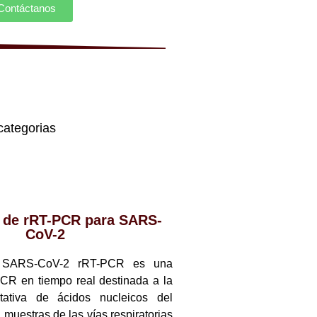
Contáctanos
categorias
t de rRT-PCR para SARS-
CoV-2
t SARS-CoV-2 rRT-PCR es una
CR en tiempo real destinada a la
itativa de ácidos nucleicos del
uestras de las vías respiratorias