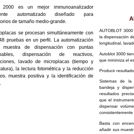
2000 es un mejor immunoanalizador
lmente automatizado diseñado para
A
torios de tamaño medio-grande.
AUTOBLOT 3000 e
oplacas se procesan simultáneamente con
la dispensación de
48 pruebas en un perfil. La automatización
longitudinal, lavad
 muestra de dispensación con puntas
Autoblot 3000 tie
hables, dispensación de reactivos,
que minimiza el es
ciones, lavado de microplacas (tiempo y
atura), la lectura fotométrica y la reducción
Producir resultado
os. muestra positiva y la identificación de
Sistemas de la 
.
bandeja y dispen
resultados preci
que el instrument
dispensar volúme
consistentemente f
Basta con encend
añadir sus muestra