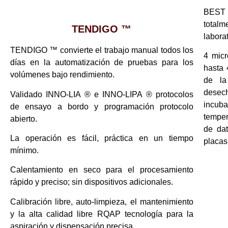
BEST 
tota
TENDIGO ™
labora
TENDIGO ™ convierte el trabajo manual todos los
4 micr
días en la automatización de pruebas para los
hasta 
volúmenes bajo rendimiento.
de la
desec
Validado INNO-LIA ® e INNO-LIPA ® protocolos
incuba
de ensayo a bordo y programación protocolo
temper
abierto.
de dat
La operación es fácil, práctica en un tiempo
placas
mínimo.
Calentamiento en seco para el procesamiento
rápido y preciso; sin dispositivos adicionales.
Calibración libre, auto-limpieza, el mantenimiento
y la alta calidad libre RQAP tecnología para la
aspiración y dispensación precisa.