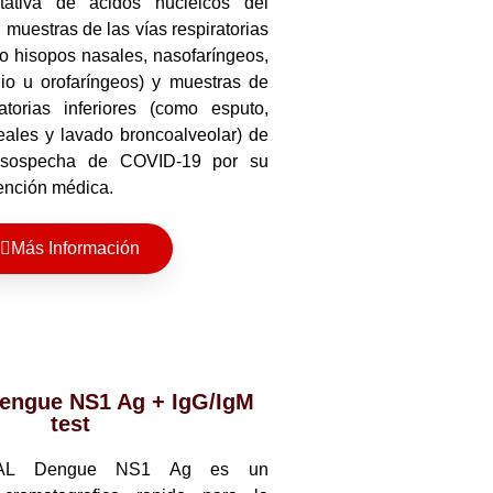
itativa de ácidos nucleicos del
uestras de las vías respiratorias
o hisopos nasales, nasofaríngeos,
io u orofaríngeos) y muestras de
atorias inferiores (como esputo,
eales y lavado broncoalveolar) de
 sospecha de COVID-19 por su
ención médica.
Más Información
ngue NS1 Ag + IgG/IgM
test
DAL Dengue NS1 Ag es un