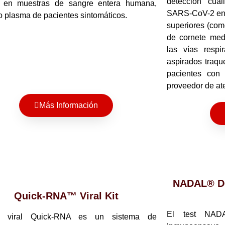
detección cual
 en muestras de sangre entera humana,
SARS-CoV-2 en m
o plasma de pacientes sintomáticos.
superiores (com
de cornete med
las vías respir
aspirados traqu
pacientes con
proveedor de at
Más Información
NADAL® De
Quick-RNA™ Viral Kit
El test NA
t viral Quick-RNA es un sistema de