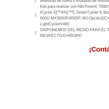
Muestras de suero o exudado de lesion
Kits para realizar con ABI Prism® 7000
iCycler iQ™4/iQ™5; Smart Cycler II; 
6000; MX3000P/3005P; MJ-Opción2/Cro
LightCycler®480
DISPONEMOS DEL MEDIO PARA EL
RESPECTIVO HISOPO
¡Cont