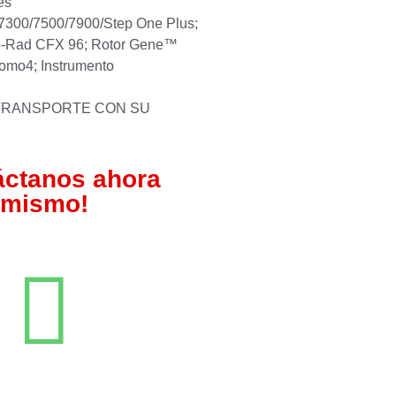
es
/7300/7500/7900/Step One Plus;
Bio-Rad CFX 96; Rotor Gene™
mo4; Instrumento
 TRANSPORTE CON SU
áctanos ahora
mismo!